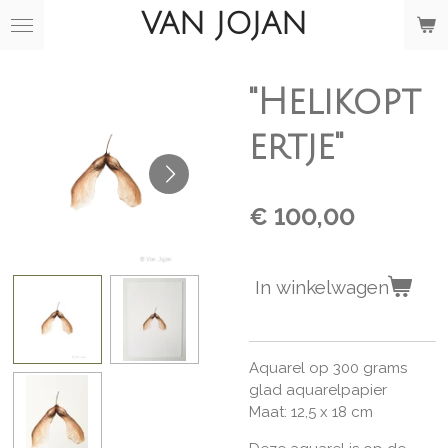
VAN JOJAN
Ga
direct
naar
de
"Helikopt
hoofdinhoud
ertje"
€ 100,00
In winkelwagen
Aquarel op 300 grams
glad aquarelpapier
Maat: 12,5 x 18 cm