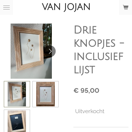
VAN JOJAN
Ga
direct
naar
de
Drie
hoofdinhoud
knopjes -
inclusief
lijst
€ 95,00
Uitverkocht