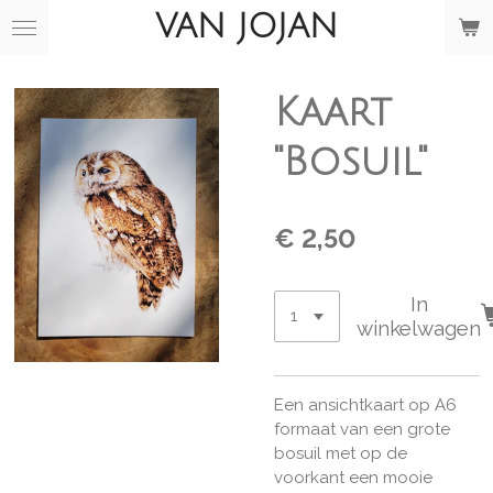
VAN JOJAN
Ga
direct
naar
de
Kaart
hoofdinhoud
"Bosuil"
€ 2,50
In
winkelwagen
Een ansichtkaart op A6
formaat van een grote
bosuil met op de
voorkant een mooie