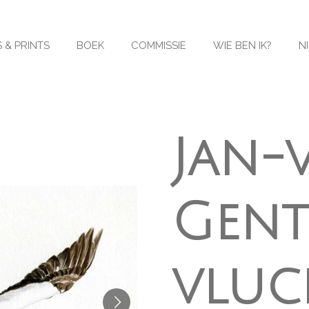
 & PRINTS
BOEK
COMMISSIE
WIE BEN IK?
N
Jan-
Gent
vluc