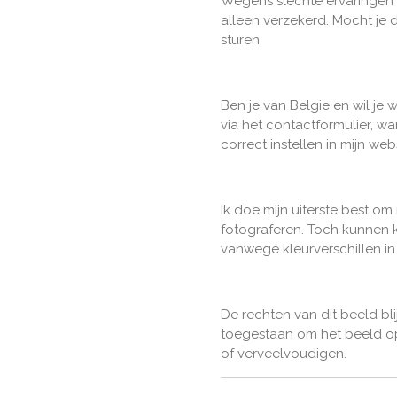
Wegens slechte ervaringen m
alleen verzekerd. Mocht je di
sturen.
Ben je van Belgie en wil je 
via het contactformulier, w
correct instellen in mijn we
Ik doe mijn uiterste best om
fotograferen. Toch kunnen k
vanwege kleurverschillen i
De rechten van dit beeld bli
toegestaan om het beeld op
of verveelvoudigen.