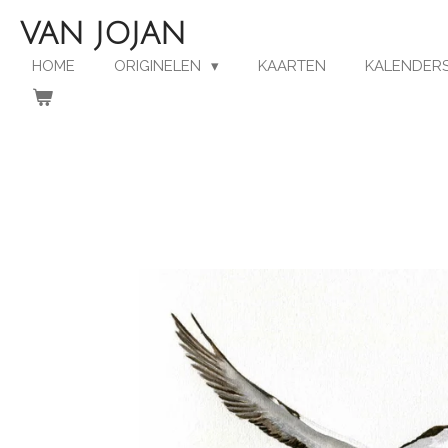
Ga
VAN JOJAN
direct
naar
HOME
ORIGINELEN
KAARTEN
KALENDERS
de
hoofdinhoud