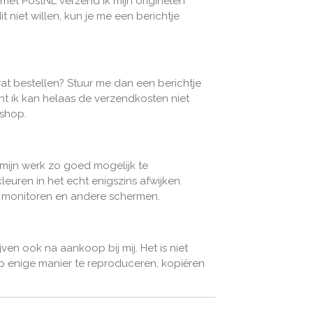
et PostNL verzend ik mijn originelen
t niet willen, kun je me een berichtje
wat bestellen? Stuur me dan een berichtje
ant ik kan helaas de verzendkosten niet
bshop.
 mijn werk zo goed mogelijk te
leuren in het echt enigszins afwijken
n monitoren en andere schermen.
jven ook na aankoop bij mij. Het is niet
 enige manier te reproduceren, kopiëren