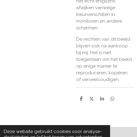
het echt enigszins
afwijken vanwege
kleurverschillen in
monitoren en andere
schermen.
De rechten van dit beeld
blijven ook na aankoop
bij mij. Het is niet
toegestaan om het beeld
op enige manier te
reproduceren, kopiëren
of verveelvoudigen.
D
D
S
D
e
e
h
e
l
e
a
l
e
l
r
e
n
e
n
Deze website gebruikt cookies voor analyse-