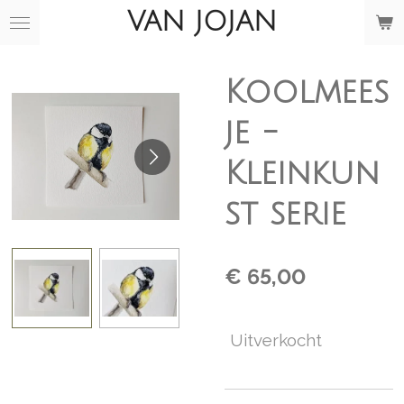
VAN JOJAN
Ga
direct
naar
de
Koolmees
hoofdinhoud
je -
Kleinkun
st serie
€ 65,00
Uitverkocht