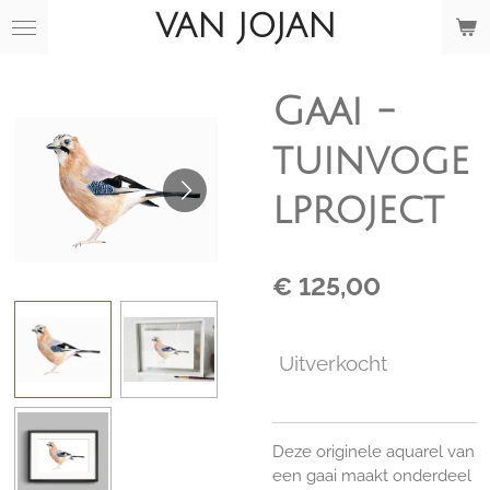
VAN JOJAN
Ga
direct
naar
de
Gaai -
hoofdinhoud
tuinvoge
lproject
€ 125,00
Uitverkocht
Deze originele aquarel van
een gaai maakt onderdeel