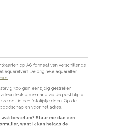
chtkaarten op A6 formaat van verschillende
t aquarelverf. De originele aquarellen
hier.
p stevig 300 gsm eenzijdig gestreken
t alleen leuk om iemand via de post blij te
 ze ook in een fotolijstje doen.
Op de
n boodschap en voor het adres.
je wat bestellen? Stuur me dan een
formulier, want ik kan helaas de