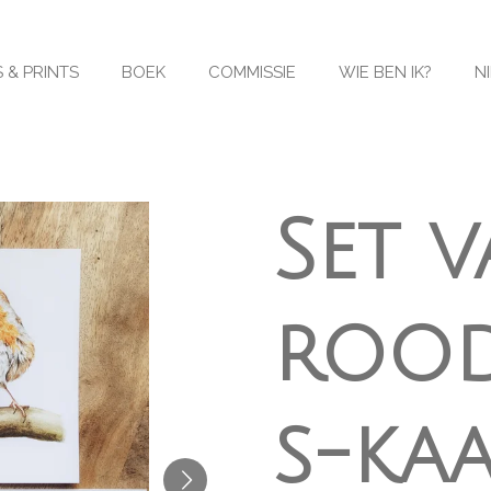
 & PRINTS
BOEK
COMMISSIE
WIE BEN IK?
N
Set v
rood
s-ka