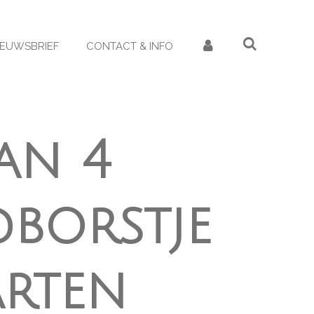
IEUWSBRIEF
CONTACT & INFO
an 4
borstje
arten