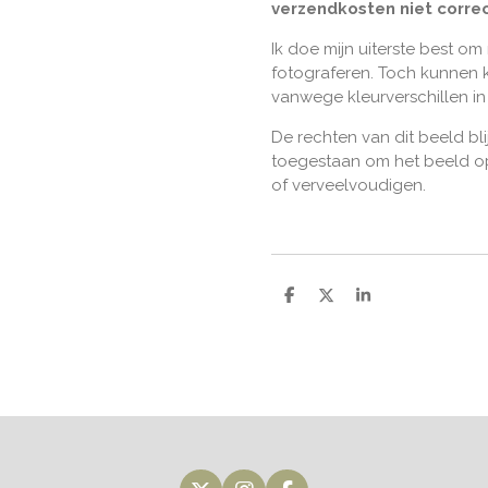
verzendkosten niet correc
Ik doe mijn uiterste best om
fotograferen. Toch kunnen k
vanwege kleurverschillen i
De rechten van dit beeld bli
toegestaan om het beeld op
of verveelvoudigen.
D
D
S
e
e
h
l
e
a
e
l
r
n
e