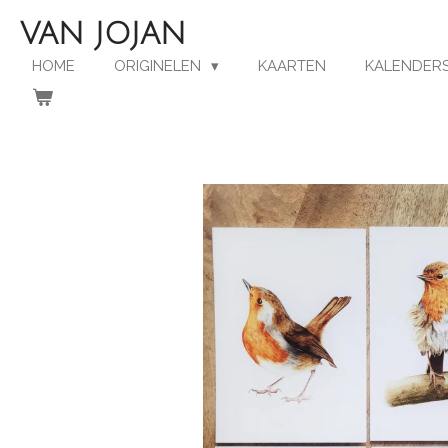
Ga
VAN JOJAN
direct
naar
HOME
ORIGINELEN
KAARTEN
KALENDERS
de
hoofdinhoud