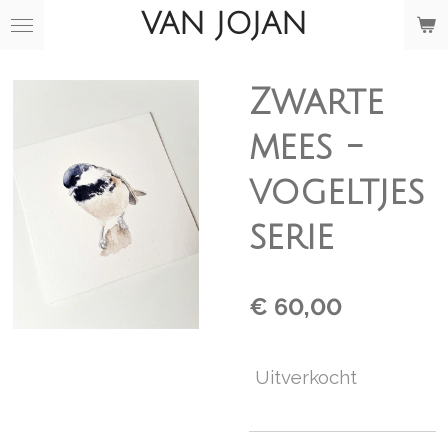
VAN JOJAN
Ga
direct
naar
de
Zwarte
hoofdinhoud
mees -
vogeltjes
serie
€ 60,00
Uitverkocht