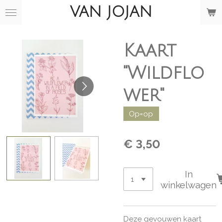
VAN JOJAN
Ga
direct
naar
de
Kaart
hoofdinhoud
"Wildflo
wer"
Op=op
€ 3,50
In
winkelwagen
Deze gevouwen kaart