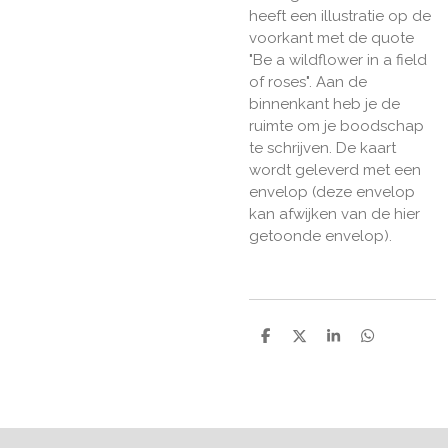
heeft een illustratie op de
voorkant met de quote
"Be a wildflower in a field
of roses". Aan de
binnenkant heb je de
ruimte om je boodschap
te schrijven. De kaart
wordt geleverd met een
envelop (deze envelop
kan afwijken van de hier
getoonde envelop).
D
D
S
D
e
e
h
e
l
e
a
l
e
l
r
e
n
e
n