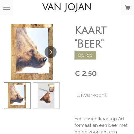
VAN JOJAN
Ga
direct
naar
de
Kaart
hoofdinhoud
"Beer"
Op=op
€ 2,50
Uitverkocht
Een ansichtkaart op A6
formaat an een beer met
op de voorkant een