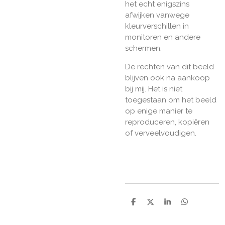
het echt enigszins
afwijken vanwege
kleurverschillen in
monitoren en andere
schermen.
De rechten van dit beeld
blijven ook na aankoop
bij mij. Het is niet
toegestaan om het beeld
op enige manier te
reproduceren, kopiëren
of verveelvoudigen.
D
D
S
D
e
e
h
e
l
e
a
l