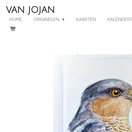
Ga
VAN JOJAN
direct
naar
HOME
ORIGINELEN
KAARTEN
KALENDERS
de
hoofdinhoud