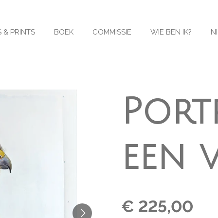
 & PRINTS
BOEK
COMMISSIE
WIE BEN IK?
N
Port
een 
€ 225,00