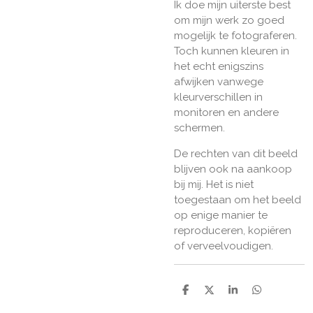
Ik doe mijn uiterste best
om mijn werk zo goed
mogelijk te fotograferen.
Toch kunnen kleuren in
het echt enigszins
afwijken vanwege
kleurverschillen in
monitoren en andere
schermen.
De rechten van dit beeld
blijven ook na aankoop
bij mij. Het is niet
toegestaan om het beeld
op enige manier te
reproduceren, kopiëren
of verveelvoudigen.
D
D
S
D
e
e
h
e