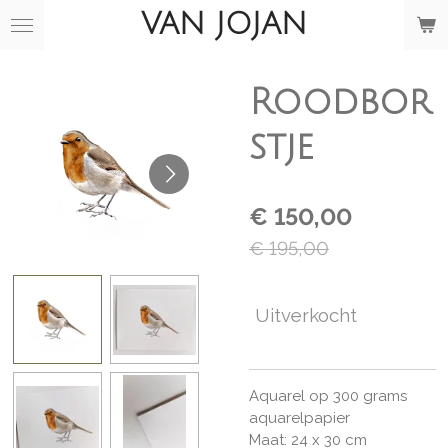
VAN JOJAN
Ga
direct
naar
de
Roodbor
hoofdinhoud
stje
€ 150,00
€ 195,00
Uitverkocht
Aquarel op 300 grams
aquarelpapier
Maat: 24 x 30 cm