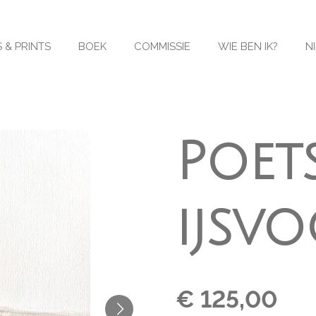
 & PRINTS
BOEK
COMMISSIE
WIE BEN IK?
N
Poet
ijsvo
€ 125,00