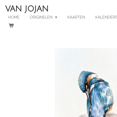
Ga
VAN JOJAN
direct
naar
HOME
ORIGINELEN
KAARTEN
KALENDERS
de
hoofdinhoud