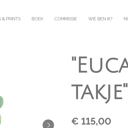
 & PRINTS
BOEK
COMMISSIE
WIE BEN IK?
N
"Euc
takje"
€ 115,00