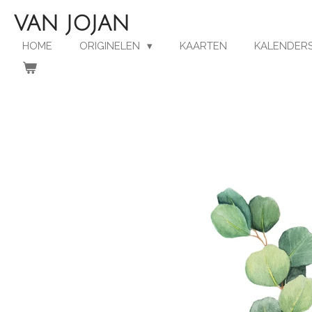
Ga
VAN JOJAN
direct
naar
HOME
ORIGINELEN
KAARTEN
KALENDERS
de
hoofdinhoud