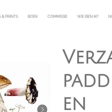
 & PRINTS
BOEK
COMMISSIE
WIE BEN IK?
N
Verz
padd
en