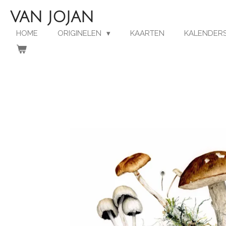
Ga
VAN JOJAN
direct
naar
HOME
ORIGINELEN
KAARTEN
KALENDERS
de
hoofdinhoud