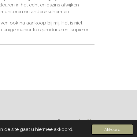
leuren in het echt enigszins afwijken
n monitoren en andere schermen.
jven ook na aankoop bij mij. Het is niet
 enige manier te reproduceren, kopiëren
Powered by
JouwWeb
n de site gaat u hiermee akkoord.
Akkoord