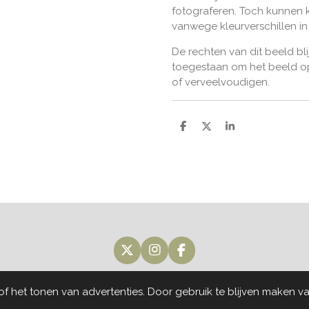
fotograferen. Toch kunnen k
vanwege kleurverschillen i
De rechten van dit beeld bli
toegestaan om het beeld op
of verveelvoudigen.
D
D
S
e
e
h
l
e
a
e
l
r
n
e
X
I
F
n
a
s
c
 het tonen van advertenties. Door gebruik te blijven maken va
t
e
a
b