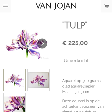
VAN JOJAN
Ga
direct
naar
de
"Tulp"
hoofdinhoud
€ 225,00
Uitverkocht
Aquarel op 300 grams
glad aquarelpapier
Maat: 23 x 31 cm
Deze aquarel is op de
achterkant voorzien van
signatuur en datum.