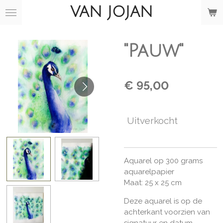
VAN JOJAN
Ga
direct
naar
de
"Pauw"
hoofdinhoud
€ 95,00
Uitverkocht
Aquarel op 300 grams
aquarelpapier
Maat: 25 x 25 cm
Deze aquarel is op de
achterkant voorzien van
signatuur en datum.