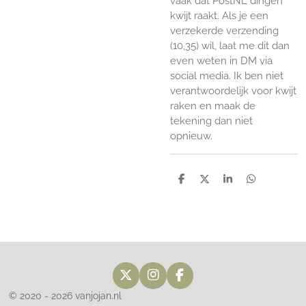
vaak dat PostNL dingen
kwijt raakt. Als je een
verzekerde verzending
(10,35) wil, laat me dit dan
even weten in DM via
social media. Ik ben niet
verantwoordelijk voor kwijt
raken en maak de
tekening dan niet
opnieuw.
D
D
S
D
e
e
h
e
l
e
a
l
e
l
r
e
n
e
n
X
I
F
n
a
© 2020 - 2026 vanjojan.nl
s
c