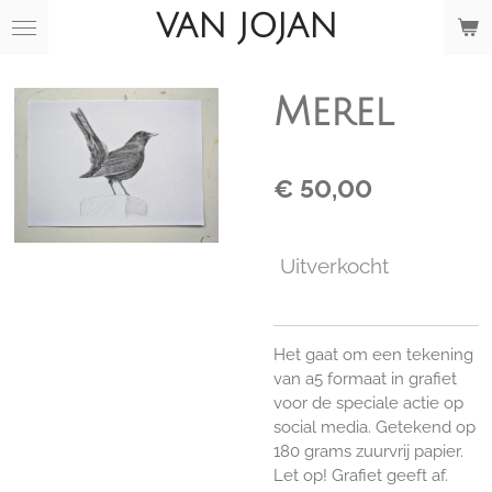
VAN JOJAN
Ga
direct
naar
de
Merel
hoofdinhoud
€ 50,00
Uitverkocht
Het gaat om een tekening
van a5 formaat in grafiet
voor de speciale actie op
social media. Getekend op
180 grams zuurvrij papier.
Let op! Grafiet geeft af.