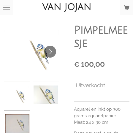
VAN JOJAN
Ga
direct
naar
de
Pimpelmee
hoofdinhoud
sje
€ 100,00
Uitverkocht
Aquarel en inkt op 300
grams aquarelpapier
Maat: 24 x 30 cm