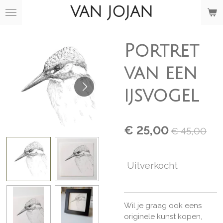
VAN JOJAN
Ga
direct
naar
de
Portret
hoofdinhoud
van een
ijsvogel
€ 25,00
€ 45,00
Uitverkocht
Wil je graag ook eens
originele kunst kopen,