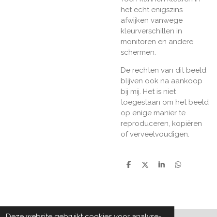
het echt enigszins
afwijken vanwege
kleurverschillen in
monitoren en andere
schermen.
De rechten van dit beeld
blijven ook na aankoop
bij mij. Het is niet
toegestaan om het beeld
op enige manier te
reproduceren, kopiëren
of verveelvoudigen.
D
D
S
D
e
e
h
e
l
e
a
l
e
l
r
e
n
e
n
Deze website gebruikt cookies voor analyse-