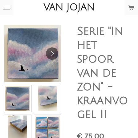
VAN JOJAN
Ga
direct
naar
de
Serie "In
hoofdinhoud
het
spoor
van de
zon" -
kraanvo
gel II
€ 75,00