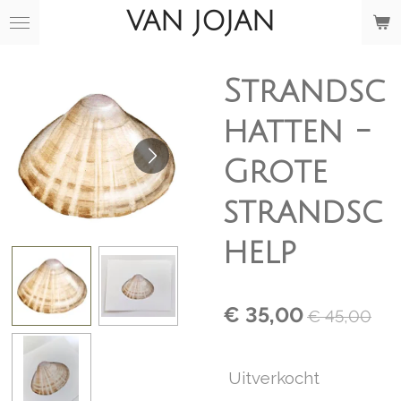
VAN JOJAN
Ga
direct
naar
de
Strandsc
hoofdinhoud
hatten -
Grote
strandsc
help
€ 35,00
€ 45,00
Uitverkocht