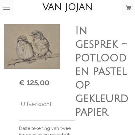
VAN JOJAN
Ga
direct
naar
de
In
hoofdinhoud
gesprek -
potlood
en pastel
€ 125,00
op
gekleurd
Uitverkocht
papier
Deze tekening van twee
jonge mussen maakte ik