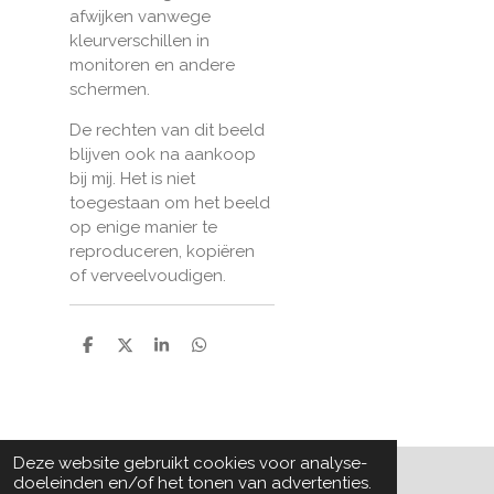
afwijken vanwege
kleurverschillen in
monitoren en andere
schermen.
De rechten van dit beeld
blijven ook na aankoop
bij mij. Het is niet
toegestaan om het beeld
op enige manier te
reproduceren, kopiëren
of verveelvoudigen.
D
D
S
D
e
e
h
e
l
e
a
l
e
l
r
e
n
e
n
Deze website gebruikt cookies voor analyse-
doeleinden en/of het tonen van advertenties.