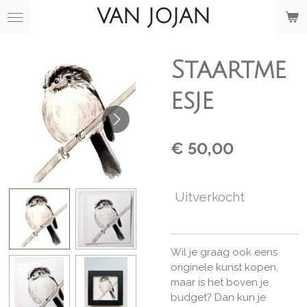
VAN JOJAN
Ga
direct
naar
de
Staartme
hoofdinhoud
esje
€ 50,00
Uitverkocht
Wil je graag ook eens
originele kunst kopen,
maar is het boven je
budget? Dan kun je