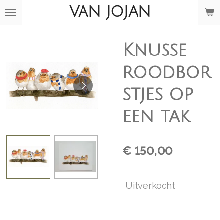
VAN JOJAN
Ga
direct
naar
de
Knusse
hoofdinhoud
roodbor
stjes op
een tak
€ 150,00
Uitverkocht