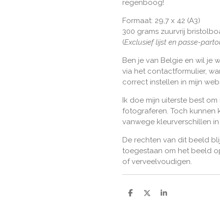
regenboog!
Formaat: 29,7 x 42 (A3)
300 grams zuurvrij bristolbo
(
Exclusief lijst en passe-parto
Ben je van Belgie en wil je 
via het contactformulier, w
correct instellen in mijn we
Ik doe mijn uiterste best om
fotograferen. Toch kunnen k
vanwege kleurverschillen i
De rechten van dit beeld bli
toegestaan om het beeld op
of verveelvoudigen.
D
D
S
e
e
h
l
e
a
e
l
r