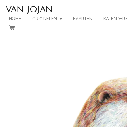
Ga
VAN JOJAN
direct
naar
HOME
ORIGINELEN
KAARTEN
KALENDERS
de
hoofdinhoud