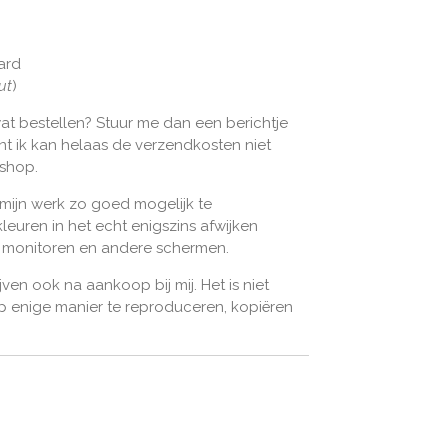
ard
ut
)
wat bestellen? Stuur me dan een berichtje
ant ik kan helaas de verzendkosten niet
bshop.
 mijn werk zo goed mogelijk te
leuren in het echt enigszins afwijken
n monitoren en andere schermen.
jven ook na aankoop bij mij. Het is niet
 enige manier te reproduceren, kopiëren