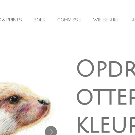
 & PRINTS
BOEK
COMMISSIE
WIE BEN IK?
N
Opdr
otte
kleu