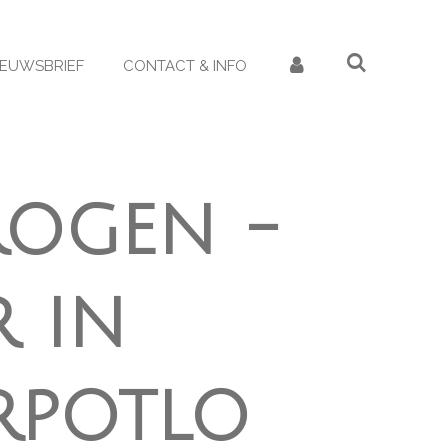
IEUWSBRIEF
CONTACT & INFO
ogen -
r in
rpotlo