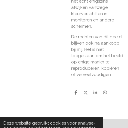
het echt enigszins
afwijken vanwege
kleurverschillen in
monitoren en andere
schermen.
De rechten van dit beeld
blijven ook na aankoop
bij mij. Het is niet
toegestaan om het beeld
op enige manier te
reproduceren, kopiëren
of verveelvoudigen.
D
D
S
D
e
e
h
e
l
e
a
l
e
l
r
e
n
e
n
Deze website gebruikt cookies voor analyse-