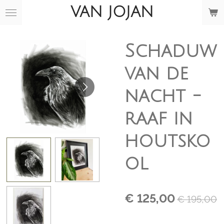
VAN JOJAN
Ga
direct
naar
de
Schaduw
hoofdinhoud
van de
nacht -
raaf in
houtsko
ol
€ 125,00
€ 195,00